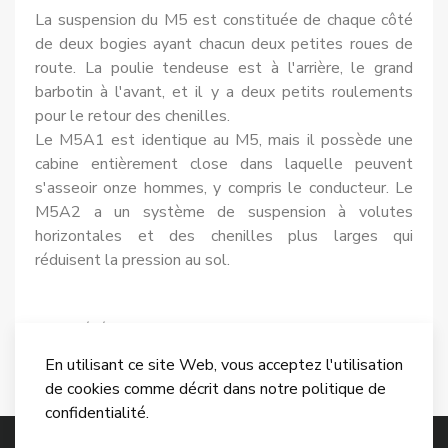
La suspension du M5 est constituée de chaque côté
de deux bogies ayant chacun deux petites roues de
route. La poulie tendeuse est à l'arrière, le grand
barbotin à l'avant, et il y a deux petits roulements
pour le retour des chenilles.
Le M5A1 est identique au M5, mais il possède une
cabine entière­ment close dans laquelle peuvent
s'asseoir onze hommes, y compris le conducteur. Le
M5A2 a un système de suspension à volutes
horizontales et des chenilles plus larges qui
réduisent la pression au sol.
Article précédent : M8
Article suivant :
Précédent
Suivant
En utilisant ce site Web, vous acceptez l'utilisation
de cookies comme décrit dans notre politique de
confidentialité.
© 2026 Encyclopedie des Armes.