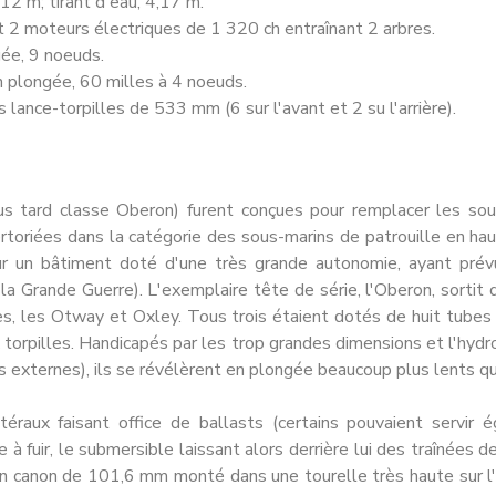
12 m; tirant d'eau, 4,17 m.
t 2 moteurs électriques de 1 320 ch entraînant 2 arbres.
gée, 9 noeuds.
 plongée, 60 milles à 4 noeuds.
ance-torpilles de 533 mm (6 sur l'avant et 2 su l'arrière).
lus tard classe Oberon) furent conçues pour remplacer les sou
rtoriées dans la caté­gorie des sous-marins de patrouille en ha
r un bâtiment doté d'une très grande autonomie, ayant prévu 
la Grande Guerre). L'exemplaire tête de série, l'Oberon, sorti
s, les Otway et Oxley. Tous trois étaient dotés de huit tubes l
x torpilles. Handicapés par les trop grandes dimensions et l'hydr
 externes), ils se révélèrent en plongée beaucoup plus lents qu
téraux faisant office de bal­lasts (certains pouvaient servir
 à fuir, le submersible laissant alors derrière lui des traînées de
un canon de 101,6 mm monté dans une tourelle très haute sur l'e