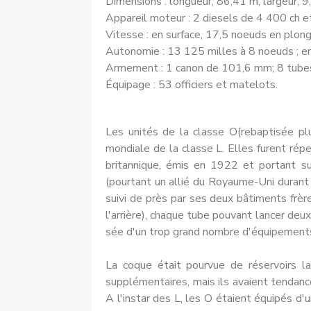
Dimensions : longueur, 86,41 m; largeur, 9,
Appareil moteur : 2 diesels de 4 400 ch e
Vitesse : en surface, 17,5 noeuds en plon
Autonomie : 13 125 milles à 8 noeuds ; en
Armement : 1 canon de 101,6 mm; 8 tubes l
Équipage : 53 officiers et matelots.
Les unités de la classe O(rebapti­sée p
mondiale de la classe L. Elles furent répe
britannique, émis en 1922 et portant su
(pourtant un allié du Royaume-Uni durant 
suivi de près par ses deux bâtiments frère
l'arrière), chaque tube pouvant lancer deu
sée d'un trop grand nombre d'équi­pements
La coque était pourvue de réser­voirs la
supplémentaires, mais ils avaient ten­dance
A l'instar des L, les O étaient équipés d'