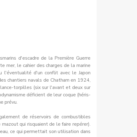
s­marins d'escadre de la Première Guerre
ute mer, le cahier des charges de la marine
l'éventualité d'un conflit avec le Japon
t des chantiers navals de Chatham en 1924,
ance-torpilles (six sur l'avant et deux sur
odyna­misme déficient de leur coque (héris­
e prévu.
 éga­lement de réservoirs de combustibles
 mazout qui risquaient de le faire repérer).
au, ce qui permet­tait son utilisation dans