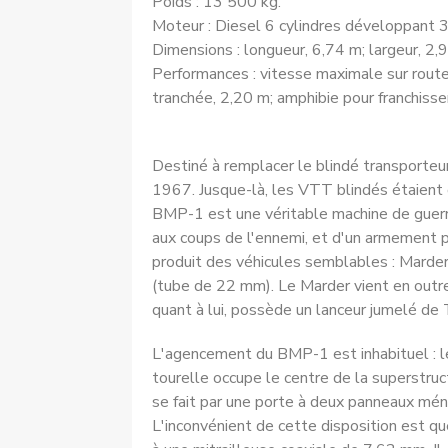
Poids : 13 500 kg.
Moteur : Diesel 6 cylindres développant 
Dimensions : longueur, 6,74 m; largeur, 2,
Performances : vitesse maximale sur route,
tranchée, 2,20 m; amphibie pour franchiss
Destiné à remplacer le blindé transporteu
1967. Jusque-là, les VTT blindés étaient d
BMP-1 est une véritable machine de guerre
aux coups de l'ennemi, et d'un arme­ment p
produit des véhicules sem­blables : Mard
(tube de 22 mm). Le Marder vient en outre
quant à lui, possède un lanceur jumelé de 
L'agencement du BMP-1 est inha­bituel : le 
tourelle occupe le centre de la superstruct
se fait par une porte à deux panneaux ména
L'incon­vénient de cette disposition est 