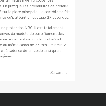
n par un magasin de 40 coups. Les
ion. En pratique, les probabilités de premier
ur la pièce principale. Le contrôle se fait
ance qu'il atteint en quelque 27 secondes.
ne protection NBC. Il est totale­ment
 dérivés du modèle de base figurent des
radar de localisation de mor­tiers et
 armée du même canon de 73 mm. Le BMP-2
et à cadence de tir rapide ainsi qu'un
i­gènes.
Article suivant : BMD
Suivant