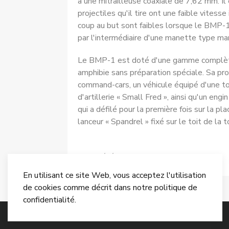
à une mitrailleuse coaxiale de 7,62 mm. Il
projectiles qu'il tire ont une faible vitesse
coup au but sont faibles lorsque le BMP-1 
par l'intermédiaire d'une manette type ma
Le BMP-1 est doté d'une gamme complète d
amphibie sans préparation spéciale. Sa pro
command-cars, un véhicule équipé d'une to
d'artillerie « Small Fred », ainsi qu'un 
qui a défilé pour la première fois sur la 
lanceur « Spandrel » fixé sur le toit de la
Article précédent : BTR-50PK
Précédent
En utilisant ce site Web, vous acceptez l'utilisation
de cookies comme décrit dans notre politique de
confidentialité.