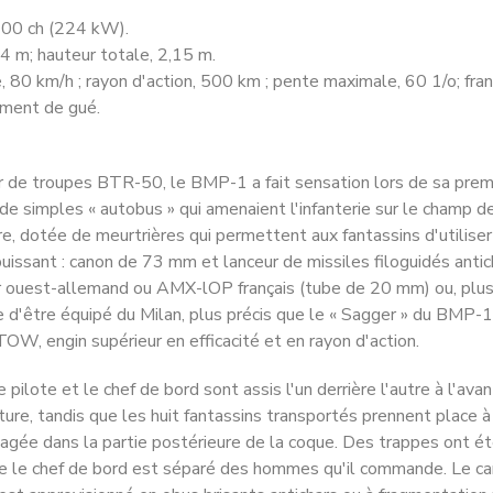
300 ch (224 kW).
94 m; hauteur totale, 2,15 m.
 80 km/h ; rayon d'action, 500 km ; pente maximale, 60 1/o; fra
ement de gué.
r de troupes BTR-50, le BMP-1 a fait sensation lors de sa premi
e simples « autobus » qui amenaient l'infante­rie sur le champ de
, dotée de meurtrières qui permettent aux fantassins d'utiliser
uissant : canon de 73 mm et lanceur de missiles filoguidés anti
er ouest-allemand ou AMX-lOP français (tube de 20 mm) ou, plu
 d'être équipé du Milan, plus précis que le « Sagger » du BMP-1
TOW, engin supérieur en efficacité et en rayon d'action.
pilote et le chef de bord sont assis l'un derrière l'autre à l'ava
ure, tandis que les huit fantassins transportés prennent place à l
­gée dans la partie postérieure de la coque. Des trappes ont été
que le chef de bord est séparé des hom­mes qu'il commande. Le 