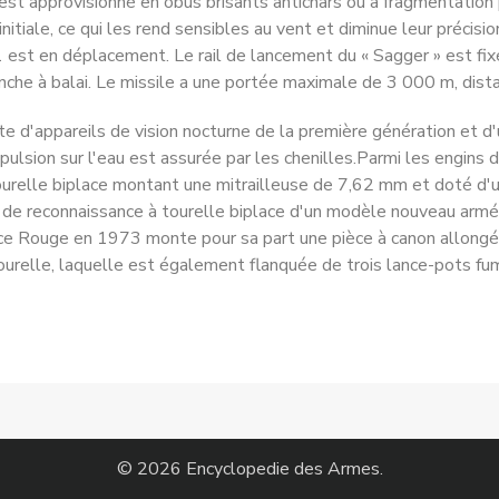
 est approvisionné en obus brisants antichars ou à frag­mentatio
 initiale, ce qui les rend sensibles au vent et dimi­nue leur précis
est en déplacement. Le rail de lancement du « Sagger » est fixé s
nche à balai. Le missile a une portée maximale de 3 000 m, dist
'appareils de vision noc­turne de la première génération et d'u
pulsion sur l'eau est assurée par les chenilles.Parmi les engins
urelle biplace montant une mitrailleuse de 7,62 mm et doté d'un 
engin de reconnaissance à tourelle biplace d'un modèle nouveau
place Rouge en 1973 monte pour sa part une pièce à canon allongé 
 tourelle, laquelle est également flanquée de trois lance-pots fum
© 2026 Encyclopedie des Armes.