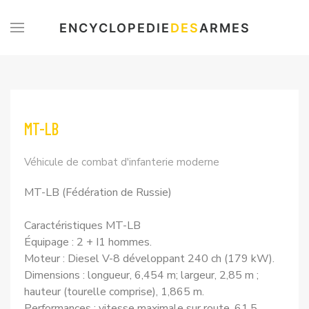
ENCYCLOPEDIE
DES
ARMES
MT-LB
Véhicule de combat d'infanterie moderne
MT-LB (Fédération de Russie)
Caractéristiques MT-LB
Équipage : 2 + I1 hommes.
Moteur : Diesel V-8 développant 240 ch (179 kW).
Dimensions : longueur, 6,454 m; largeur, 2,85 m ;
hauteur (tourelle comprise), 1,865 m.
Performances : vitesse maximale sur route, 61,5